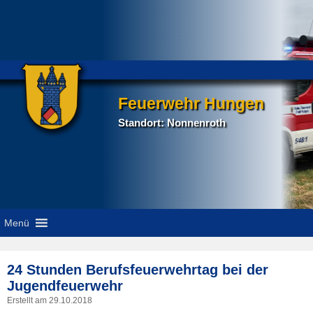
Feuerwehr Hungen
Standort: Nonnenroth
Menü
P
24 Stunden Berufsfeuerwehrtag bei der
na
Jugendfeuerwehr
Erstellt am
29.10.2018