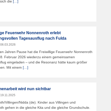
sich die
[…]
lige Feuerwehr Nonnenroth erlebt
gsvollen Tagesausflug nach Fulda
m
06.03.2026
len Jahren Pause hat die Freiwillige Feuerwehr Nonnenroth
28. Februar 2026 wiederzu einem gemeinsamen
flug eingeladen – und die Resonanz hätte kaum größer
nen. Mit einem
[…]
narbeit wird nun sichtbar
m
19.11.2025
h/Villingen/Nidda (de). Kinder aus Villingen und
h gehen in die gleiche Kita und die gleiche Grundschule.