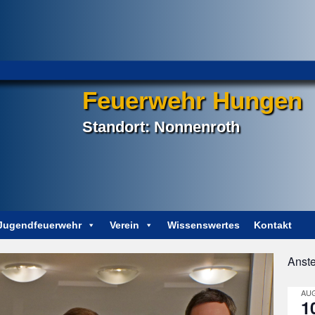
Feuerwehr Hungen
Standort: Nonnenroth
Jugendfeuerwehr
Verein
Wissenswertes
Kontakt
Anst
AKTUELL
AUG
1