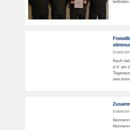
befinden 
Freiwil
stimmun
Erstellt a
Nach vie
e.V. am 
Tagesaus
sein kön
Zusamme
Erstellt a
Nonnenrot
Nonnenrot