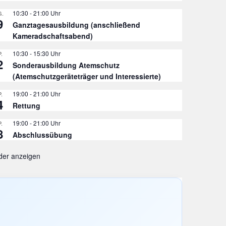
10:30
-
21:00
.
9
Ganztagesausbildung (anschließend
Kameradschaftsabend)
10:30
-
15:30
.
2
Sonderausbildung Atemschutz
eiwillige Feuerwehr Nonnenroth erlebt stimmun
(Atemschutzgeräteträger und Interessierte)
ch Fulda
19:00
-
21:00
.
3.2026
4
Rettung
19:00
-
21:00
.
8
Abschlussübung
der anzeigen