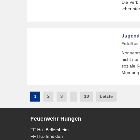
Die Verbi
jeher st
Jugend
Erstellt a
Nonnenro
nicht nu
soziale 
Momberge
Post
1
2
3
10
Letzte
navigation
Feuerwehr Hungen
FF Hu.-Bellersheim
FF Hu.-Inheiden