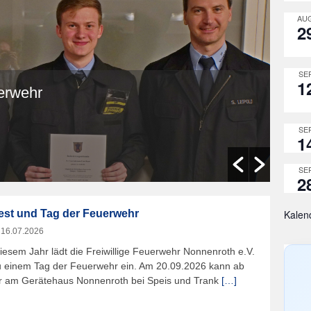
AUG
2
SEP
1
erwehr
Fr
na
SEP
06.0
1
SEP
2
est und Tag der Feuerwehr
Kalen
m
16.07.2026
iesem Jahr lädt die Freiwillige Feuerwehr Nonnenroth e.V.
u einem Tag der Feuerwehr ein. Am 20.09.2026 kann ab
r am Gerätehaus Nonnenroth bei Speis und Trank
[…]