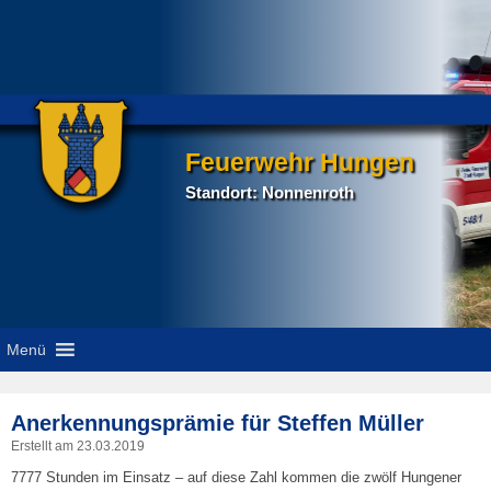
Feuerwehr Hungen
Standort: Nonnenroth
Menü
P
Anerkennungsprämie für Steffen Müller
na
Erstellt am
23.03.2019
7777 Stunden im Einsatz – auf diese Zahl kommen die zwölf Hungener