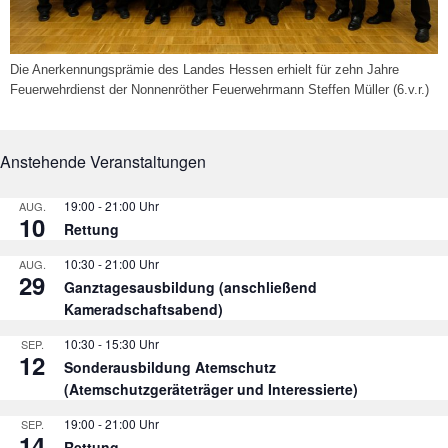
Die Anerkennungsprämie des Landes Hessen erhielt für zehn Jahre
Feuerwehrdienst der Nonnenröther Feuerwehrmann Steffen Müller (6.v.r.)
Anstehende Veranstaltungen
19:00
-
21:00
AUG.
10
Rettung
10:30
-
21:00
AUG.
29
Ganztagesausbildung (anschließend
Kameradschaftsabend)
10:30
-
15:30
SEP.
12
Sonderausbildung Atemschutz
(Atemschutzgeräteträger und Interessierte)
19:00
-
21:00
SEP.
14
Rettung