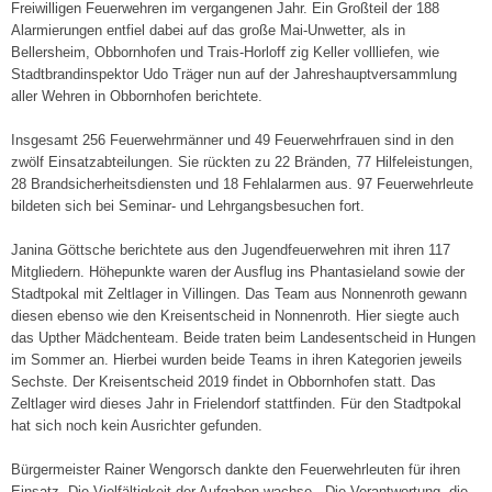
Freiwilligen Feuerwehren im vergangenen Jahr. Ein Großteil der 188
Alarmierungen entfiel dabei auf das große Mai-Unwetter, als in
Bellersheim, Obbornhofen und Trais-Horloff zig Keller vollliefen, wie
Stadtbrandinspektor Udo Träger nun auf der Jahreshauptversammlung
aller Wehren in Obbornhofen berichtete.
Insgesamt 256 Feuerwehrmänner und 49 Feuerwehrfrauen sind in den
zwölf Einsatzabteilungen. Sie rückten zu 22 Bränden, 77 Hilfeleistungen,
28 Brandsicherheitsdiensten und 18 Fehlalarmen aus. 97 Feuerwehrleute
bildeten sich bei Seminar- und Lehrgangsbesuchen fort.
Janina Göttsche berichtete aus den Jugendfeuerwehren mit ihren 117
Mitgliedern. Höhepunkte waren der Ausflug ins Phantasieland sowie der
Stadtpokal mit Zeltlager in Villingen. Das Team aus Nonnenroth gewann
diesen ebenso wie den Kreisentscheid in Nonnenroth. Hier siegte auch
das Upther Mädchenteam. Beide traten beim Landesentscheid in Hungen
im Sommer an. Hierbei wurden beide Teams in ihren Kategorien jeweils
Sechste. Der Kreisentscheid 2019 findet in Obbornhofen statt. Das
Zeltlager wird dieses Jahr in Frielendorf stattfinden. Für den Stadtpokal
hat sich noch kein Ausrichter gefunden.
Bürgermeister Rainer Wengorsch dankte den Feuerwehrleuten für ihren
Einsatz. Die Vielfältigkeit der Aufgaben wachse. „Die Verantwortung, die