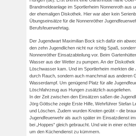
Brandmeldeanlage im Sportlerheim Nonnenroth aus 
der ehemaligen Diskothek. Hier war aber kein Serienb
Übungseinsätze für die Nonnenröther Jugendfeuerwe
Berufsfeuerwehrtag.
Der Jugendwart Maximilian Bock sich dafür ein abwe
den zehn Jugendlichen nicht nur richtig Spaß, sondern 
Nonnenröther Einsatzabteilung vor. Beim Gartenhütt
Wasser aus der Wetter zu pumpen. An der Diskothek 
Löschwasser kam. Und im Sportlerheim merkten die J
durch Rauch, sondern auch manchmal aus anderen G
Wasserdampf. Um genügend Platz für alle Jugendfeue
Löschfahrzeug aus Hungen zusätzlich ausgeliehen.
In der Zeit zwischen den Einsätzen saßen die Jugendl
Jörg Göttsche zeigte Erste Hilfe, Wehrführer Stefan 
und Löschen. Zudem wurden Knoten geübt – die brau
Jugendfeuerwehr als auch später im Einsatzdienst im
bei „Hoppes“ gleich gebraucht. Und wie in einer echt
um den Küchendienst zu kümmern.