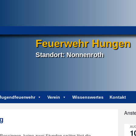
Feuerwehr Hungen
Standort: Nonnenroth
Jugendfeuerwehr
Verein
Wissenswertes
Kontakt
Anst
Post
ag
navigation
AUG
1
Bessingen, keine zwei Stunden später löst die