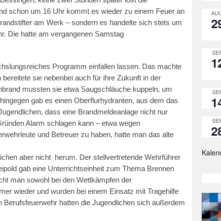
und schon um 16 Uhr kommt es wieder zu einem Feuer an
AUG
2
randstifter am Werk – sondern es handelte sich stets um
hr. Die hatte am vergangenen Samstag
SEP
1
chslungsreiches Programm einfallen lassen. Das machte
bereitete sie nebenbei auch für ihre Zukunft in der
enbrand mussten sie etwa Saugschläuche kuppeln, um
SEP
1
hingegen gab es einen Oberflurhydranten, aus dem das
ugendlichen, dass eine Brandmeldeanlage nicht nur
SEP
ründen Alarm schlagen kann – etwa wegen
2
rwehrleute und Betreuer zu haben, hatte man das alte
Kalen
ichen aber nicht herum. Der stellvertretende Wehrführer
Leipold gab eine Unterrichtseinheit zum Thema Brennen
cht man sowohl bei den Wettkämpfen der
mer wieder und wurden bei einem Einsatz mit Tragehilfe
en Berufsfeuerwehr hatten die Jugendlichen sich außerdem