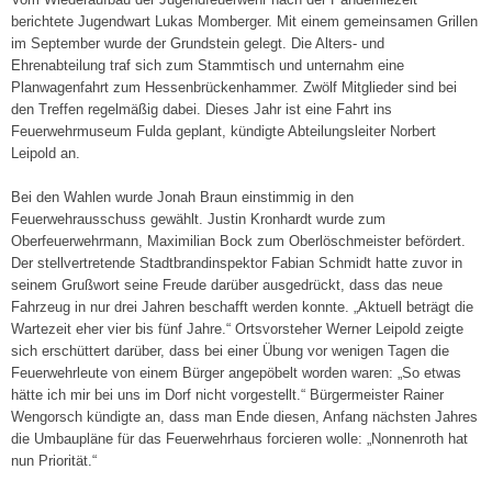
berichtete Jugendwart Lukas Momberger. Mit einem gemeinsamen Grillen
im September wurde der Grundstein gelegt. Die Alters- und
Ehrenabteilung traf sich zum Stammtisch und unternahm eine
Planwagenfahrt zum Hessenbrückenhammer. Zwölf Mitglieder sind bei
den Treffen regelmäßig dabei. Dieses Jahr ist eine Fahrt ins
Feuerwehrmuseum Fulda geplant, kündigte Abteilungsleiter Norbert
Leipold an.
Bei den Wahlen wurde Jonah Braun einstimmig in den
Feuerwehrausschuss gewählt. Justin Kronhardt wurde zum
Oberfeuerwehrmann, Maximilian Bock zum Oberlöschmeister befördert.
Der stellvertretende Stadtbrandinspektor Fabian Schmidt hatte zuvor in
seinem Grußwort seine Freude darüber ausgedrückt, dass das neue
Fahrzeug in nur drei Jahren beschafft werden konnte. „Aktuell beträgt die
Wartezeit eher vier bis fünf Jahre.“ Ortsvorsteher Werner Leipold zeigte
sich erschüttert darüber, dass bei einer Übung vor wenigen Tagen die
Feuerwehrleute von einem Bürger angepöbelt worden waren: „So etwas
hätte ich mir bei uns im Dorf nicht vorgestellt.“ Bürgermeister Rainer
Wengorsch kündigte an, dass man Ende diesen, Anfang nächsten Jahres
die Umbaupläne für das Feuerwehrhaus forcieren wolle: „Nonnenroth hat
nun Priorität.“