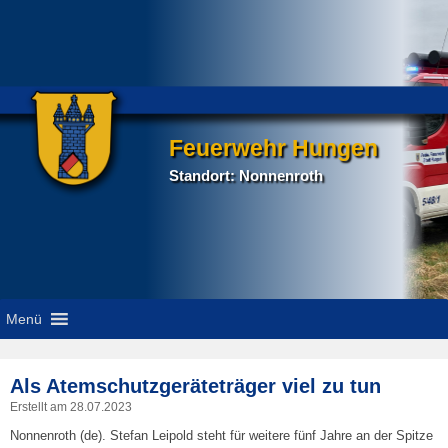
Feuerwehr Hungen
Standort: Nonnenroth
Menü
P
Als Atemschutzgeräteträger viel zu tun
na
Erstellt am
28.07.2023
Nonnenroth (de). Stefan Leipold steht für weitere fünf Jahre an der Spitze