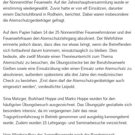
der Nonnenröther Feuerwehr. Auf der Jahreshauptversammlung wurde er
einstimmig wiedergewählt. Zuvor hatte er von elf Einsätzen, darunter
einem Dachstuhlbrand in Rodheim, berichtet. Dabei waren insbesondere
die Atemschutzgeräteträger gefragt.
Auf dem Papier haben 14 der 25 Nonnenröther Feuerwehrmänner und drei
Feuerwehrfrauen den Atemschutzlehrgang absolviert. Der Wehrführer
erinnerte jedoch daran, dass dies nur etwas bringt, wenn die Betreffenden
sich fortlaufend darum kümmern, einsatztauglich zu bleiben. Dies
bedeute, alle zwölf Monate einen Theorieunterricht zum Thema
Atemschutz zu besuchen, die Übungsstrecke bei der Berufsfeuerwehr
Gießen sowie eine Einsatzübung oder einen Einsatz unter Atemschutz zu
absolvieren, außerdem spätestens alle drei Jahre den medizinischen
Check zu bestehen. „Erst dann darf der Atemschutzgeräteträger auch
eingesetzt werden“, verdeutlichte Leipold.
Sina Metzger, Burkhard Hoppe und Marko Hoppe wurden für den
häufigsten Übungsbesuch ausgezeichnet. Das Übungsjahr gestaltete sich
besonders intensiv, da im vergangenen Jahr das neue
Tragspritzenfahrzeug in Betrieb genommen und ausgiebig kennengelernt
wurde. Zudem wurden 15 Lehrgangs- und Seminarbesuche verzeichnet.
Vom Wiederaufbau der Jugendfeuerwehr nach der Pandemiezeit