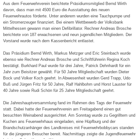
Aus dem Feuerwehrverein berichtete Präsidiumsmitglied Bernd Wirth
davon, dass man mit 4500 Euro die Ausstattung des neuen
Feuerwehrautos förderte. Unter anderem wurden eine Tauchpumpe und
ein Stromerzeuger finanziert. Bei einem Wettbewerb der Volksbank
Mittelhessen gewann man einen Defibrillator. Rechner Andreas Brosche
berichtete von 187 erwachsenen und neun jugendlichen Mitgliedern. Der
Vorstand wurde nach dem Kassenbericht entlastet.
Das Präsidium Bernd Wirth, Markus Metzger und Eric Steinbach wurde
ebenso wie Rechner Andreas Brosche und Schriftführerin Regina Koch
bestätigt. Burkhard Paul wurde für drei Jahre, Patrick Dehnhardt für ein
Jahr zum Beisitzer gewählt. Für 50 Jahre Mitgliedschaft wurden Dieter
Bock und Volker Koch geehrt. In Abwesenheit wurden Gerd Trapp, Udo
Buß und Jürgen Fritz für 50 Jahre, Ralf Hahlbohm und Horst Lauster für
40 Jahre sowie Rudi Schön für 25 Jahre Mitgliedschaft geehrt.
Die Jahreshauptversammlung fand im Rahmen des Tags der Feuerwehr
statt. Dabei hatte der Feuerwehrverein am Freitagabend einen gut
besuchten Weinabend ausgerichtet. Am Sonntag wurde zu Gegrilltem und
Kuchen ans Feuerwehrhaus eingeladen, eine Hüpfburg und der
Brandschutzanhänger des Landkreises mit Feuerwehrbobbycars standen
für die jüngeren Besucher bereit. Nachmittags zeigte die Jugendfeuerwehr