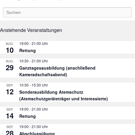
S
e
a
r
Anstehende Veranstaltungen
c
h
19:00
-
21:00
AUG.
10
Rettung
10:30
-
21:00
AUG.
29
Ganztagesausbildung (anschließend
Kameradschaftsabend)
10:30
-
15:30
SEP.
12
Sonderausbildung Atemschutz
(Atemschutzgeräteträger und Interessierte)
19:00
-
21:00
SEP.
14
Rettung
19:00
-
21:00
SEP.
28
Abschlussübung