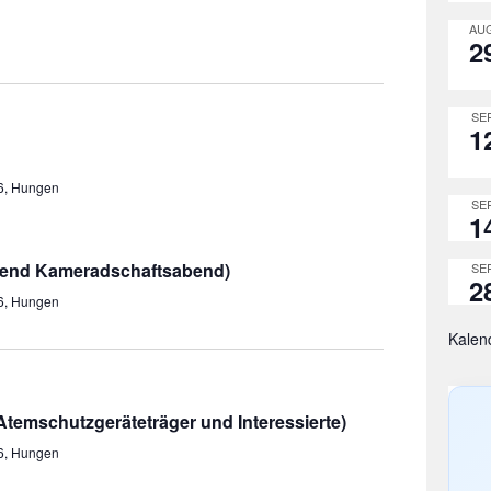
AUG
2
SEP
1
36, Hungen
SEP
1
ßend Kameradschaftsabend)
SEP
2
36, Hungen
Kalen
emschutzgeräteträger und Interessierte)
36, Hungen