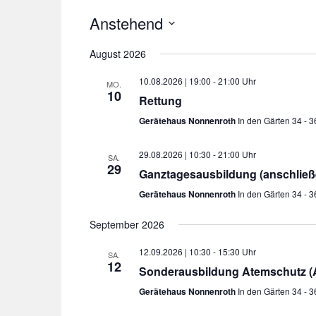
s
Anstehend
t
e
D
August 2026
l
a
l
t
10.08.2026 | 19:00
-
21:00
MO.
u
t
10
Rettung
m
a
Gerätehaus Nonnenroth
In den Gärten 34 - 
w
m
ä
0
29.08.2026 | 10:30
-
21:00
h
SA.
7
29
l
Ganztagesausbildung (anschlie
.
e
Gerätehaus Nonnenroth
In den Gärten 34 - 
0
n
8
.
September 2026
.
2
12.09.2026 | 10:30
-
15:30
SA.
12
0
Sonderausbildung Atemschutz (At
2
Gerätehaus Nonnenroth
In den Gärten 34 - 
6