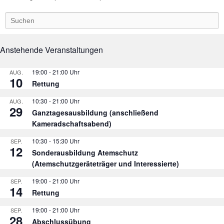
S
e
a
r
Anstehende Veranstaltungen
c
h
19:00
-
21:00
AUG.
10
Rettung
10:30
-
21:00
AUG.
29
Ganztagesausbildung (anschließend
Kameradschaftsabend)
10:30
-
15:30
SEP.
12
Sonderausbildung Atemschutz
(Atemschutzgeräteträger und Interessierte)
19:00
-
21:00
SEP.
14
Rettung
19:00
-
21:00
SEP.
28
Abschlussübung