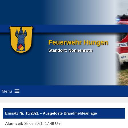
Feuerwehr Hungen
Standort: Nonnenroth
Menü
P
Einsatz Nr. 15/2021 – Ausgelöste Brandmeldeanlage
na
Alarmzeit:
28.05.2021; 17:49 Uhr