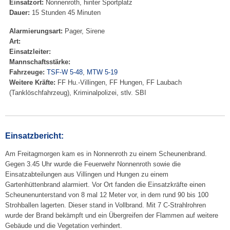
Einsatzort:
Nonnenroth, hinter Sportplatz
Dauer:
15 Stunden 45 Minuten
Alarmierungsart:
Pager, Sirene
Art:
Einsatzleiter:
Mannschaftsstärke:
Fahrzeuge:
TSF-W 5-48
,
MTW 5-19
Weitere Kräfte:
FF Hu.-Villingen, FF Hungen, FF Laubach
(Tanklöschfahrzeug), Kriminalpolizei, stlv. SBI
Einsatzbericht:
Am Freitagmorgen kam es in Nonnenroth zu einem Scheunenbrand.
Gegen 3.45 Uhr wurde die Feuerwehr Nonnenroth sowie die
Einsatzabteilungen aus Villingen und Hungen zu einem
Gartenhüttenbrand alarmiert. Vor Ort fanden die Einsatzkräfte einen
Scheunenunterstand von 8 mal 12 Meter vor, in dem rund 90 bis 100
Strohballen lagerten. Dieser stand in Vollbrand. Mit 7 C-Strahlrohren
wurde der Brand bekämpft und ein Übergreifen der Flammen auf weitere
Gebäude und die Vegetation verhindert.