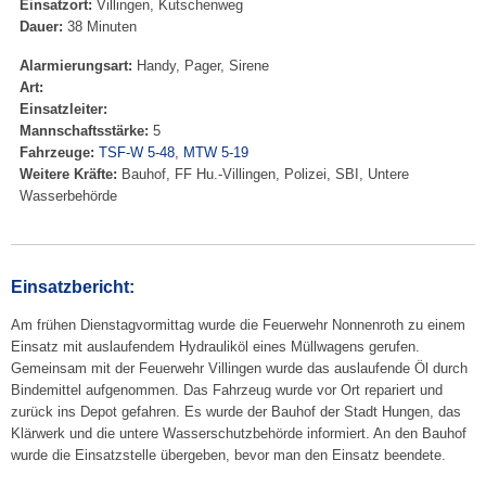
Einsatzort:
Villingen, Kutschenweg
Dauer:
38 Minuten
Alarmierungsart:
Handy, Pager, Sirene
Art:
Einsatzleiter:
Mannschaftsstärke:
5
Fahrzeuge:
TSF-W 5-48
,
MTW 5-19
Weitere Kräfte:
Bauhof, FF Hu.-Villingen, Polizei, SBI, Untere
Wasserbehörde
Einsatzbericht:
Am frühen Dienstagvormittag wurde die Feuerwehr Nonnenroth zu einem
Einsatz mit auslaufendem Hydrauliköl eines Müllwagens gerufen.
Gemeinsam mit der Feuerwehr Villingen wurde das auslaufende Öl durch
Bindemittel aufgenommen. Das Fahrzeug wurde vor Ort repariert und
zurück ins Depot gefahren. Es wurde der Bauhof der Stadt Hungen, das
Klärwerk und die untere Wasserschutzbehörde informiert. An den Bauhof
wurde die Einsatzstelle übergeben, bevor man den Einsatz beendete.