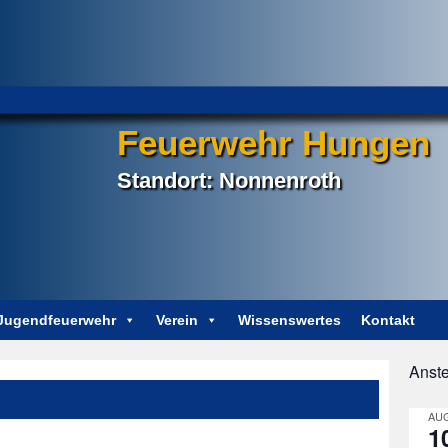
Feuerwehr Hungen
Standort: Nonnenroth
Jugendfeuerwehr
Verein
Wissenswertes
Kontakt
Anst
Post
navigation
AUG
1