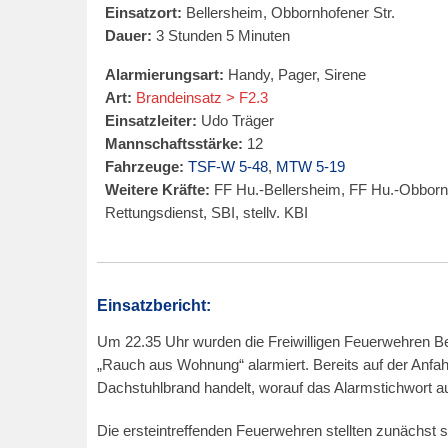
Einsatzort:
Bellersheim, Obbornhofener Str.
Dauer:
3 Stunden 5 Minuten
Alarmierungsart:
Handy, Pager, Sirene
Art:
Brandeinsatz > F2.3
Einsatzleiter:
Udo Träger
Mannschaftsstärke:
12
Fahrzeuge:
TSF-W 5-48
,
MTW 5-19
Weitere Kräfte:
FF Hu.-Bellersheim, FF Hu.-Obbornho
Rettungsdienst, SBI, stellv. KBI
Einsatzbericht:
Um 22.35 Uhr wurden die Freiwilligen Feuerwehren B
„Rauch aus Wohnung“ alarmiert. Bereits auf der Anfah
Dachstuhlbrand handelt, worauf das Alarmstichwort a
Die ersteintreffenden Feuerwehren stellten zunächst 