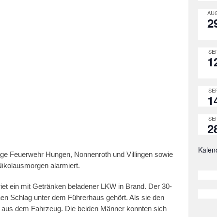
AUG
2
SEP
1
SEP
1
SEP
2
Kalen
ige Feuerwehr Hungen, Nonnenroth und Villingen sowie
ikolausmorgen alarmiert.
et ein mit Getränken beladener LKW in Brand. Der 30-
einen Schlag unter dem Führerhaus gehört. Als sie den
n aus dem Fahrzeug. Die beiden Männer konnten sich