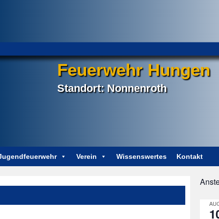
Feuerwehr Hungen
Standort: Nonnenroth
Jugendfeuerwehr
Verein
Wissenswertes
Kontakt
Anst
Post
navigation
AUG
1