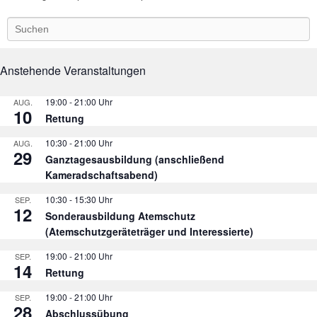
S
e
a
r
Anstehende Veranstaltungen
c
h
19:00
-
21:00
AUG.
10
Rettung
10:30
-
21:00
AUG.
29
Ganztagesausbildung (anschließend
Kameradschaftsabend)
10:30
-
15:30
SEP.
12
Sonderausbildung Atemschutz
(Atemschutzgeräteträger und Interessierte)
19:00
-
21:00
SEP.
14
Rettung
19:00
-
21:00
SEP.
28
Abschlussübung