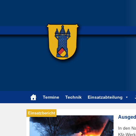
Termine
Technik
Einsatzabteilung
Ausgede
In den N
Kfz-Werk