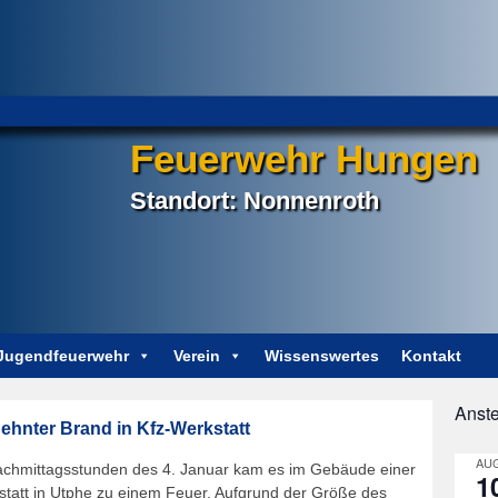
Feuerwehr Hungen
Standort: Nonnenroth
Jugendfeuerwehr
Verein
Wissenswertes
Kontakt
Anst
hnter Brand in Kfz-Werkstatt
AUG
achmittagsstunden des 4. Januar kam es im Gebäude einer
1
statt in Utphe zu einem Feuer. Aufgrund der Größe des