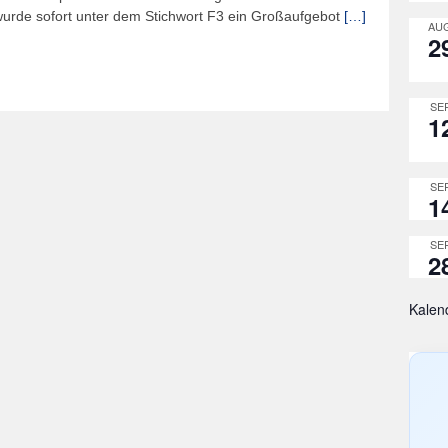
wurde sofort unter dem Stichwort F3 ein Großaufgebot
[…]
AUG
2
SEP
1
SEP
1
SEP
2
Kalen