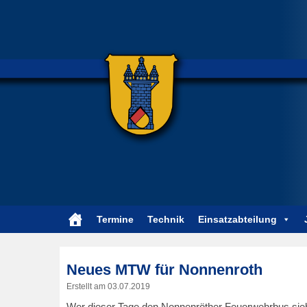
Termine
Technik
Einsatzabteilung
Neues MTW für Nonnenroth
Erstellt am
03.07.2019
Wer dieser Tage den Nonnenröther Feuerwehrbus sieht,