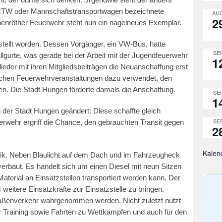
s MTW oder Mannschaftstransportwagen bezeichnete
AUG
2
nenröther Feuerwehr steht nun ein nagelneues Exemplar.
estellt worden. Dessen Vorgänger, ein VW-Bus, hatte
SEP
lgurte, was gerade bei der Arbeit mit der Jugendfeuerwehr
1
lieder mit ihren Mitgliedsbeiträgen die Neuanschaffung erst
ichen Feuerwehrveranstaltungen dazu verwendet, den
n. Die Stadt Hungen förderte damals die Anschaffung.
SEP
1
i der Stadt Hungen geändert: Diese schaffte gleich
SEP
wehr ergriff die Chance, den gebrauchten Transit gegen
2
Kalen
ik. Neben Blaulicht auf dem Dach und im Fahrzeugheck
verbaut. Es handelt sich um einen Diesel mit neun Sitzen
terial an Einsatzstellen transportiert werden kann. Der
eitere Einsatzkräfte zur Einsatzstelle zu bringen.
ßenverkehr wahrgenommen werden. Nicht zuletzt nutzt
r Training sowie Fahrten zu Wettkämpfen und auch für den