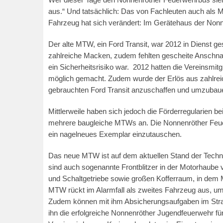
aus.“ Und tatsächlich: Das von Fachleuten auch al
Fahrzeug hat sich verändert: Im Gerätehaus der Non
Der alte MTW, ein Ford Transit, war 2012 in Dienst g
zahlreiche Macken, zudem fehlten gescheite Anschnal
ein Sicherheitsrisiko war. 2012 hatten die Vereinsmitg
möglich gemacht. Zudem wurde der Erlös aus zahlre
gebrauchten Ford Transit anzuschaffen und umzubaue
Mittlerweile haben sich jedoch die Förderregularien be
mehrere baugleiche MTWs an. Die Nonnenröther Feuer
ein nagelneues Exemplar einzutauschen.
Das neue MTW ist auf dem aktuellen Stand der Techn
sind auch sogenannte Frontblitzer in der Motorhaube 
und Schaltgetriebe sowie großen Kofferraum, in dem Ma
MTW rückt im Alarmfall als zweites Fahrzeug aus, um w
Zudem können mit ihm Absicherungsaufgaben im Stra
ihn die erfolgreiche Nonnenröther Jugendfeuerwehr fü