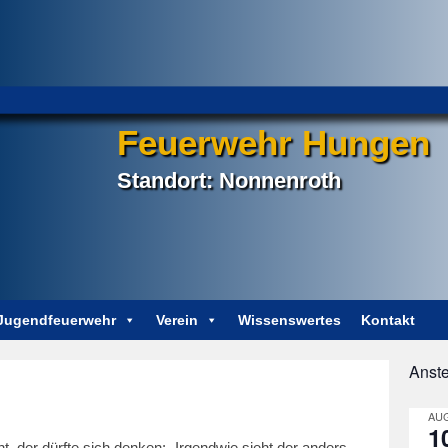
Feuerwehr Hungen
Standort: Nonnenroth
Jugendfeuerwehr
Verein
Wissenswertes
Kontakt
Anst
Post
navigation
AUG
1
 der dürfte sich denken: „Irgendwie sieht der anders