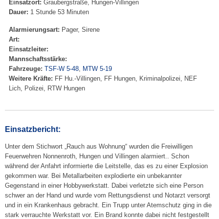
Einsatzort:
Graubergstraße, Hungen-Villingen
Dauer:
1 Stunde 53 Minuten
Alarmierungsart:
Pager, Sirene
Art:
Einsatzleiter:
Mannschaftsstärke:
Fahrzeuge:
TSF-W 5-48
,
MTW 5-19
Weitere Kräfte:
FF Hu.-Villingen, FF Hungen, Kriminalpolizei, NEF
Lich, Polizei, RTW Hungen
Einsatzbericht:
Unter dem Stichwort „Rauch aus Wohnung“ wurden die Freiwilligen
Feuerwehren Nonnenroth, Hungen und Villingen alarmiert.. Schon
während der Anfahrt informierte die Leitstelle, das es zu einer Explosion
gekommen war. Bei Metallarbeiten explodierte ein unbekannter
Gegenstand in einer Hobbywerkstatt. Dabei verletzte sich eine Person
schwer an der Hand und wurde vom Rettungsdienst und Notarzt versorgt
und in ein Krankenhaus gebracht. Ein Trupp unter Atemschutz ging in die
stark verrauchte Werkstatt vor. Ein Brand konnte dabei nicht festgestellt