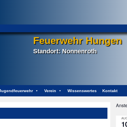
Feuerwehr Hungen
Standort: Nonnenroth
Jugendfeuerwehr
Verein
Wissenswertes
Kontakt
Anst
Post
navigation
AUG
1