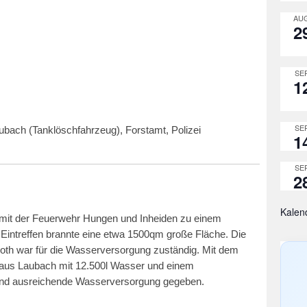
AUG
2
SEP
1
SEP
bach (Tanklöschfahrzeug), Forstamt, Polizei
1
SEP
2
Kalen
mit der Feuerwehr Hungen und Inheiden zu einem
 Eintreffen brannte eine etwa 1500qm große Fläche. Die
th war für die Wasserversorgung zuständig. Mit dem
 aus Laubach mit 12.500l Wasser und einem
 und ausreichende Wasserversorgung gegeben.