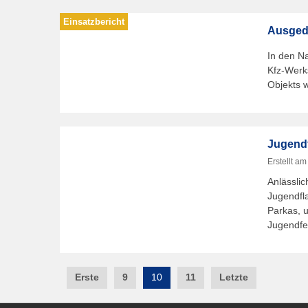
Ausgede
In den N
Kfz-Werk
Objekts 
Jugendf
Erstellt a
Anlässli
Jugendfl
Parkas, u
Jugendfe
Post
Erste
9
10
11
Letzte
navigation