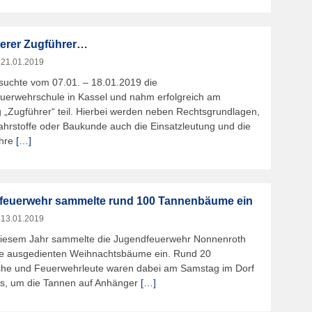
terer Zugführer…
m
21.01.2019
esuchte vom 07.01. – 18.01.2019 die
uerwehrschule in Kassel und nahm erfolgreich am
 „Zugführer“ teil. Hierbei werden neben Rechtsgrundlagen,
hrstoffe oder Baukunde auch die Einsatzleutung und die
ehre
[…]
feuerwehr sammelte rund 100 Tannenbäume ein
m
13.01.2019
diesem Jahr sammelte die Jugendfeuerwehr Nonnenroth
ie ausgedienten Weihnachtsbäume ein. Rund 20
che und Feuerwehrleute waren dabei am Samstag im Dorf
s, um die Tannen auf Anhänger
[…]