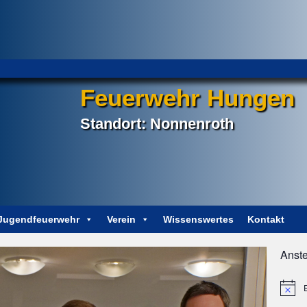
Feuerwehr Hungen
Standort: Nonnenroth
Jugendfeuerwehr
Verein
Wissenswertes
Kontakt
Anst
AKTUELL