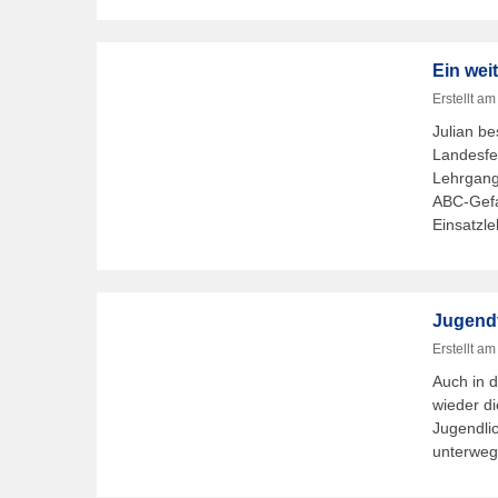
Ein wei
Erstellt a
Julian b
Landesfe
Lehrgang
ABC-Gefa
Einsatzl
Jugend
Erstellt a
Auch in 
wieder d
Jugendli
unterweg