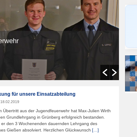
erwehr
Fr
na
06.0
kung für unsere Einsatzabteilung
m
18.02.2019
 Übertritt aus der Jugendfeuerwehr hat Max-Julien Wirth
den Grundlehrgang in Grünberg erfolgreich bestanden.
t er den 3 Wochenenden dauernden Lehrgang des
ses Gießen absolviert. Herzlichen Glückwunsch
[…]