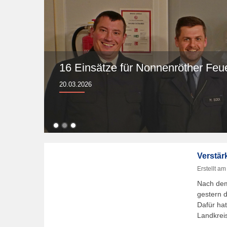
16 Einsätze für Nonnenröther Feu
20.03.2026
Verstär
Erstellt a
Nach dem
gestern 
Dafür ha
Landkrei