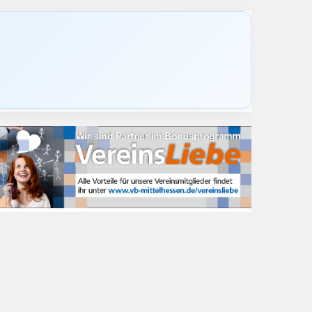
eiwillige Feuerwehr Nonnenroth erlebt stimmun
ch Fulda
3.2026