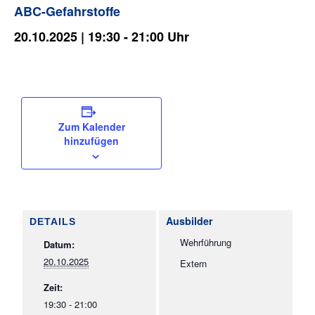
ABC-Gefahrstoffe
t
e
20.10.2025 | 19:30
-
21:00
l
l
t
a
m
0
Zum Kalender
9
hinzufügen
.
0
8
.
2
DETAILS
0
Wehrführung
Datum:
2
6
20.10.2025
Extern
Zeit:
19:30 - 21:00