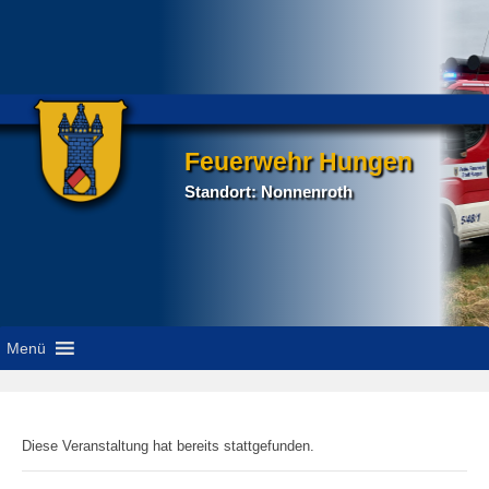
Feuerwehr Hungen
Standort: Nonnenroth
Menü
E
Diese Veranstaltung hat bereits stattgefunden.
r
s