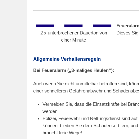
7
Feueralar
2 x unterbrochener Dauerton von
Dieses Sig
einer Minute
Allgemeine Verhaltensregeln
Bei Feueralarm („3-maliges Heulen“):
Auch wenn Sie nicht unmittelbar betroffen sind, kön
einer schnelleren Gefahrenabwehr und Schadensbese
Vermeiden Sie, dass die Einsatzkräfte bei Brän
werden!
Polizei, Feuerwehr und Rettungsdienst sind auf 
können, bleiben Sie dem Schadensort fern, und 
braucht freie Wege!