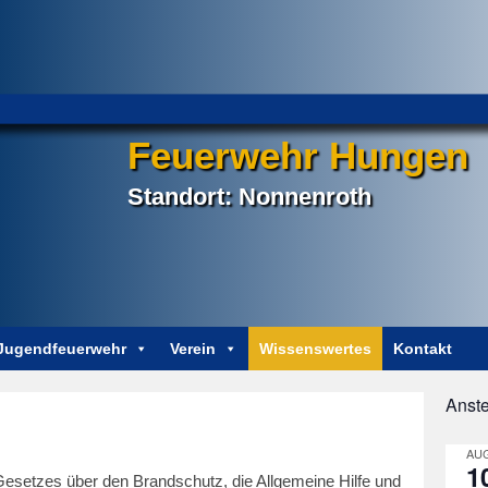
Feuerwehr Hungen
Standort: Nonnenroth
Jugendfeuerwehr
Verein
Wissenswertes
Kontakt
Anst
AUG
1
etzes über den Brandschutz, die Allgemeine Hilfe und