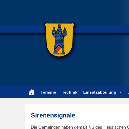
Termine
Technik
Einsatzabteilung
Sirenensignale
E
Die Gemeinden haben gemäß § 3 des Hessischen Ges