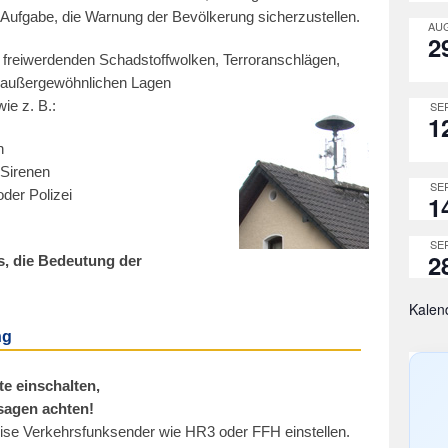
ufgabe, die Warnung der Bevölkerung sicherzustellen.
AUG
2
 freiwerdenden Schadstoffwolken, Terroranschlägen,
n außergewöhnlichen Lagen
ie z. B.:
SEP
1
n
 Sirenen
SEP
der Polizei
1
SEP
2
s, die Bedeutung der
Kalen
ng
e einschalten,
sagen achten!
se Verkehrsfunksender wie HR3 oder FFH einstellen.