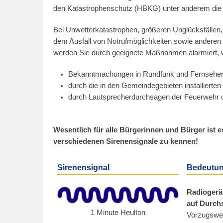
r
den Katastrophenschutz (HBKG) unter anderem die A
s
t
Bei Unwetterkatastrophen, größeren Unglücksfällen,
dem Ausfall von Notrufmöglichkeiten sowie andere
e
werden Sie durch geeignete Maßnahmen alarmiert, w
l
l
Bekanntmachungen in Rundfunk und Fernsehe
t
durch die in den Gemeindegebieten installierten
a
durch Lautsprecherdurchsagen der Feuerwehr o
m
2
9
Wesentlich für alle Bürgerinnen und Bürger ist e
verschiedenen Sirenensignale zu kennen!
.
1
2
Sirenensignal
Bedeutu
.
2
Radiogerät
auf Durch
0
1 Minute Heulton
Vorzugswei
1