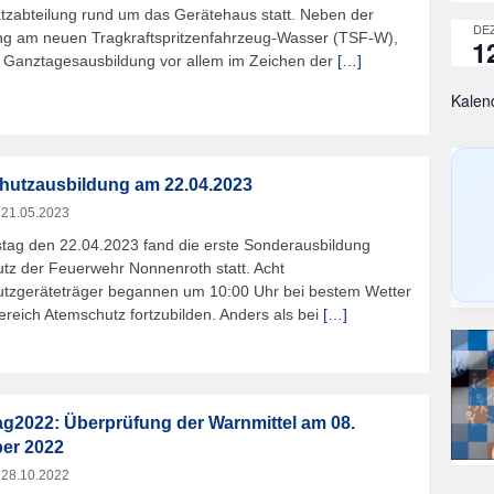
atzabteilung rund um das Gerätehaus statt. Neben der
DEZ
ng am neuen Tragkraftspritzenfahrzeug-Wasser (TSF-W),
1
e Ganztagesausbildung vor allem im Zeichen der
[…]
Kalen
hutzausbildung am 22.04.2023
m
21.05.2023
ag den 22.04.2023 fand die erste Sonderausbildung
tz der Feuerwehr Nonnenroth statt. Acht
tzgeräteträger begannen um 10:00 Uhr bei bestem Wetter
ereich Atemschutz fortzubilden. Anders als bei
[…]
g2022: Überprüfung der Warnmittel am 08.
er 2022
m
28.10.2022