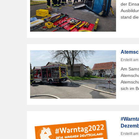
der Eins
Ausbildu
stand di
Atemsc
Erstellt a
Am Samst
Atemschu
Atemschu
sich im B
#Warnta
Dezemb
Erstellt a