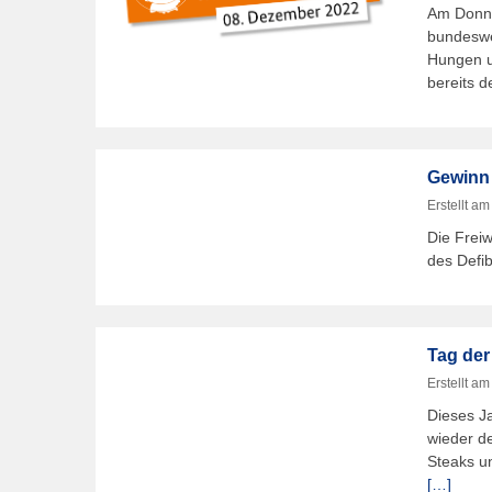
Am Donne
bundeswei
Hungen u
bereits d
Gewinn 
Erstellt a
Die Frei
des Defib
Tag der
Erstellt a
Dieses Ja
wieder d
Steaks u
[…]