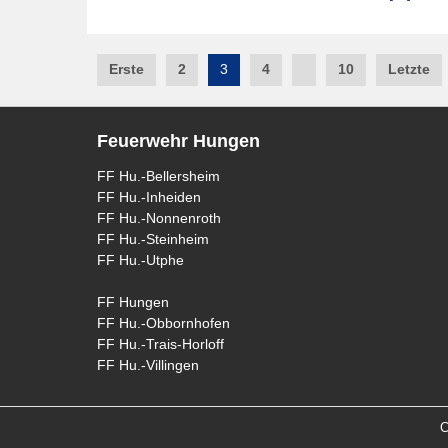
Post
Erste
2
3
4
10
Letzte
navigation
Feuerwehr Hungen
FF Hu.-Bellersheim
FF Hu.-Inheiden
FF Hu.-Nonnenroth
FF Hu.-Steinheim
FF Hu.-Utphe
FF Hungen
FF Hu.-Obbornhofen
FF Hu.-Trais-Horloff
FF Hu.-Villingen
C